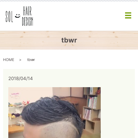
メ
tbwr
HOME
tbwr
2018/04/14